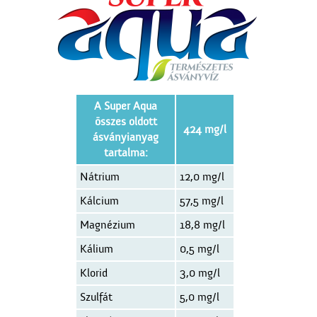
A Super Aqua
összes oldott
424 mg/l
ásványianyag
tartalma:
Nátrium
12,0 mg/l
Kálcium
57,5 mg/l
Magnézium
18,8 mg/l
Kálium
0,5 mg/l
Klorid
3,0 mg/l
Szulfát
5,0 mg/l