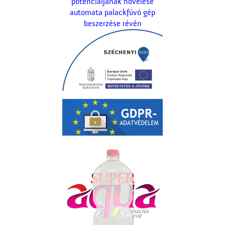
potenciáljának növelése
automata palackfúvó gép
beszerzése révén