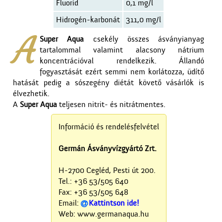
Fluorid
0,1 mg/l
Hidrogén-karbonát
311,0 mg/l
A
Super Aqua
csekély összes ásványianyag
tartalommal valamint alacsony nátrium
koncentrációval rendelkezik. Állandó
fogyasztását ezért semmi nem korlátozza, üdítő
hatását pedig a sószegény diétát követő vásárlók is
élvezhetik.
A
Super Aqua
teljesen nitrit- és nitrátmentes.
Információ és rendelésfelvétel
Germán Ásványvízgyártó Zrt.
H-2700 Cegléd, Pesti út 200.
Tel.: +36 53/505 640
Fax: +36 53/505 648
Email:
Kattintson ide!

Web: www.germanaqua.hu