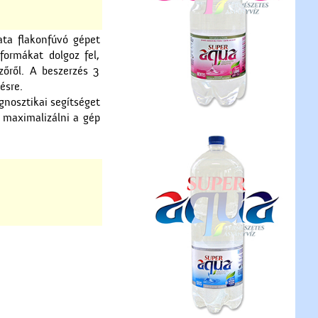
ata flakonfúvó gépet
formákat dolgoz fel,
zőről. A beszerzés 3
ésre.
gnosztikai segítséget
s maximalizálni a gép