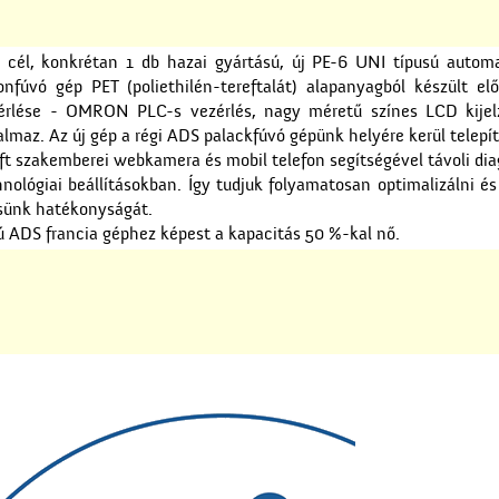
 cél, konkrétan 1 db hazai gyártású, új PE-6 UNI típusú autom
nfúvó gép PET (poliethilén-tereftalát) alapanyagból készült elő
ezérlése - OMRON PLC-s vezérlés, nagy méretű színes LCD kijel
almaz. Az új gép a régi ADS palackfúvó gépünk helyére kerül telepít
Kft szakemberei webkamera és mobil telefon segítségével távoli dia
hnológiai beállításokban. Így tudjuk folyamatosan optimalizálni é
sünk hatékonyságát.
ú ADS francia géphez képest a kapacitás 50 %-kal nő.