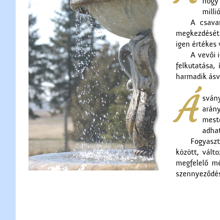
hogy 
milli
A csava
megkezdését 
igen értékes
A vevői 
felkutatása,
harmadik ásv
Á
svány
arán
mest
adha
Fogyaszt
között, vált
megfelelő mé
szennyeződés