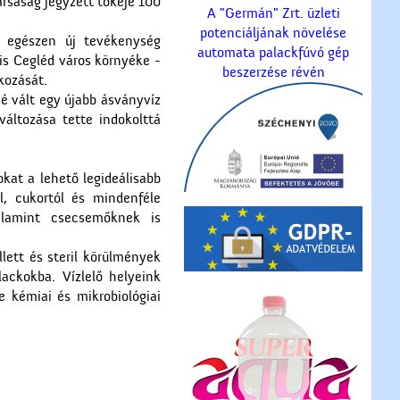
ársaság jegyzett tőkéje 100
A "Germán" Zrt. üzleti
potenciáljának növelése
y egészen új tevékenység
automata palackfúvó gép
is Cegléd város környéke -
beszerzése révén
kozását.
é vált egy újabb ásványvíz
változása tette indokolttá
kat a lehető legideálisabb
l, cukortól és mindenféle
alamint csecsemőknek is
lett és steril körülmények
ackokba. Vízlelő helyeink
 kémiai és mikrobiológiai