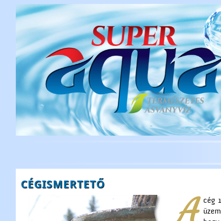
CÉGISMERTETŐ
A
cég 1
üzem 