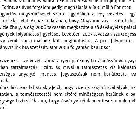
a vállalkozás már évek óta főként a kereskedelemből profitált. A t
ó Forint, az éves forgalom pedig meghaladja a 800 millió Forintot.
rgyártás megszűnésével szinte egyidőben a cég vezetése eg
tűzte ki célul. Annak tudatában, hogy Magyarország - ezen belül 
 vízlelőhely, a cég 2006 tavaszán megkezdte első ásványvize palac
igények folyamatos figyelését követően 2007 tavaszán szükségess
 így került sor a második kút megfúratására. A piac folyamatos 
ányvizünk bevezetését, erre 2008 folyamán került sor.
vizeink a szervezet számára igen jótékony hatású ásványianyago
yban tartalmazzák. Ezért, és mivel a természetes víz kalóriátó
erséges anyagtól mentes, fogyasztásuk nem korlátozott, v
tóak.
óink biztosak lehetnek afelől, hogy vizeink szigorú szabályok mel
ozatlan, a természetestől nem eltérő minőségben kerülnek a pal
lysége biztosíték arra, hogy ásványvizeink mentesek mindenféle
től.