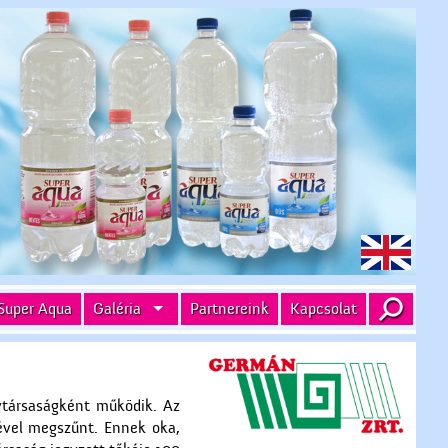
Super Aqua
Galéria
Partnereink
Kapcsolat
nytársaságként működik. Az
jével megszűnt. Ennek oka,