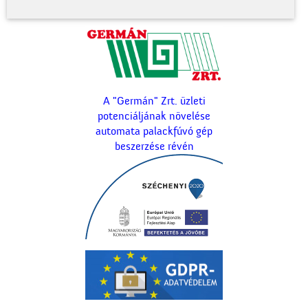
A "Germán" Zrt. üzleti
potenciáljának növelése
automata palackfúvó gép
beszerzése révén