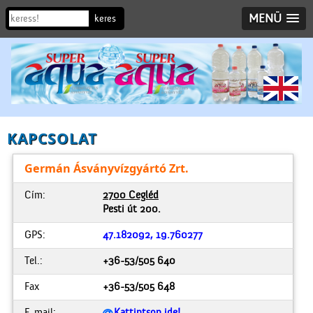
MENÜ
KAPCSOLAT
Germán Ásványvízgyártó Zrt.
Cím:
2700 Cegléd
Pesti út 200.
GPS:
47.182092, 19.760277
Tel.:
+36-53/505 640
Fax
+36-53/505 648
E-mail:
Kattintson ide!