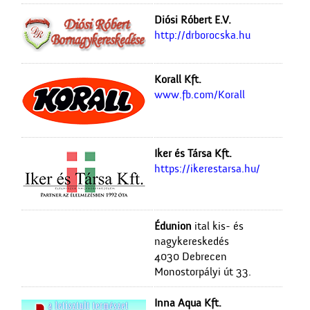
Diósi Róbert E.V.
http://drborocska.hu
Korall Kft.
www.fb.com/Korall
Iker és Társa Kft.
https://ikerestarsa.hu/
Édunion
ital kis- és
nagykereskedés
4030 Debrecen
Monostorpályi út 33.
Inna Aqua Kft.