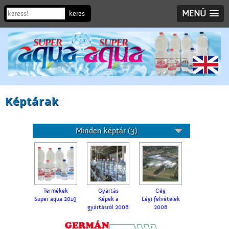
MENÜ
Képtárak
Minden képtár (3)
Termékek
Gyártás
Cég
Super aqua 2019
Képek a
Légi felvételek
gyártásról 2008
2008