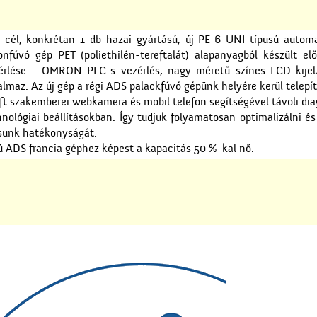
 cél, konkrétan 1 db hazai gyártású, új PE-6 UNI típusú autom
nfúvó gép PET (poliethilén-tereftalát) alapanyagból készült elő
ezérlése - OMRON PLC-s vezérlés, nagy méretű színes LCD kijel
almaz. Az új gép a régi ADS palackfúvó gépünk helyére kerül telepít
Kft szakemberei webkamera és mobil telefon segítségével távoli dia
hnológiai beállításokban. Így tudjuk folyamatosan optimalizálni é
sünk hatékonyságát.
ú ADS francia géphez képest a kapacitás 50 %-kal nő.