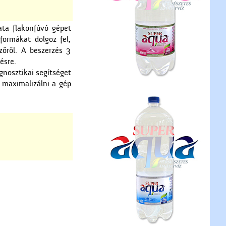
ata flakonfúvó gépet
formákat dolgoz fel,
zőről. A beszerzés 3
ésre.
gnosztikai segítséget
s maximalizálni a gép