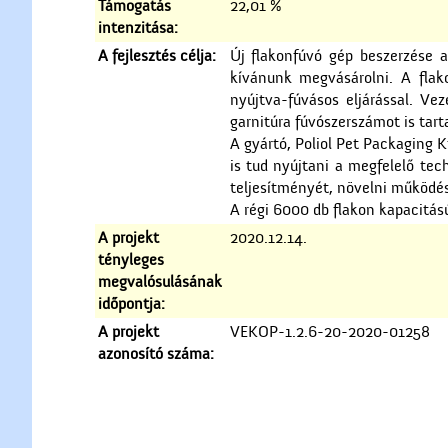
Támogatás
22,01 %
intenzitása:
A fejlesztés célja:
Új flakonfúvó gép beszerzése a
kívánunk megvásárolni. A flako
nyújtva-fúvásos eljárással. V
garnitúra fúvószerszámot is tart
A gyártó, Poliol Pet Packaging 
is tud nyújtani a megfelelő tec
teljesítményét, növelni működé
A régi 6000 db flakon kapacitás
A projekt
2020.12.14.
tényleges
megvalósulásának
időpontja:
A projekt
VEKOP-1.2.6-20-2020-01258
azonosító száma: