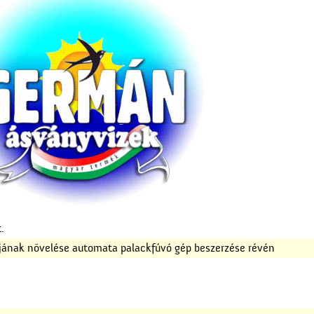
.
ljának növelése automata palackfúvó gép beszerzése révén